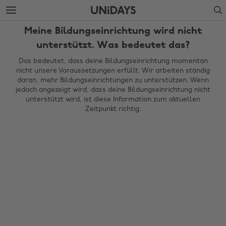
Weiter
Fußzeile
Search
zur
überspringen
Hauptseite
Meine Bildungseinrichtung wird nicht
unterstützt. Was bedeutet das?
Das bedeutet, dass deine Bildungseinrichtung momentan
nicht unsere Voraussetzungen erfüllt. Wir arbeiten ständig
daran, mehr Bildungseinrichtungen zu unterstützen. Wenn
jedoch angezeigt wird, dass deine Bildungseinrichtung nicht
unterstützt wird, ist diese Information zum aktuellen
Zeitpunkt richtig.
Region ändern
Australia
Nederland
Belgique
New Zealand
Brasil
Norge
Canada
Österreich