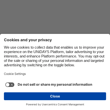
Danmark
Schweiz
Deutschland
Singapore
España
South Korea
France
Suomi
India
Sverige
Indonesia
United Kingdom
Kontakt
Unternehmen
Presse
Karriere
Impressum
Ireland
United States
Italia
Việt Nam
Support
Service-Bedingungen
Cookie-Richtlinie
Malaysia
ไทย
Cookie-Einstellungen
Datenschutzrichtlinien
México
Zugänglichkeit
Werbeauskunft
Deutschland
Mehr ansehen
Carousel:Next
Copyright © UNiDAYS. Alle Rechte vorbehalten.