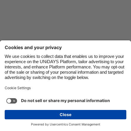
Danmark
Schweiz
Deutschland
Singapore
España
South Korea
France
Suomi
India
Sverige
Indonesia
United Kingdom
Kontakt
Unternehmen
Presse
Karriere
Impressum
Ireland
United States
Italia
Việt Nam
Support
Service-Bedingungen
Cookie-Richtlinie
Malaysia
ไทย
Cookie-Einstellungen
Datenschutzrichtlinien
México
Zugänglichkeit
Werbeauskunft
Deutschland
Mehr ansehen
Carousel:Next
Copyright © UNiDAYS. Alle Rechte vorbehalten.