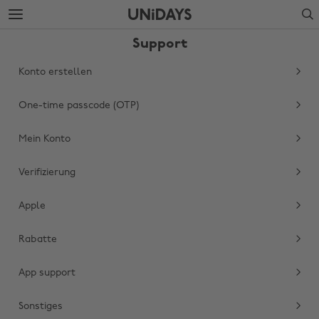
Weiter
Fußzeile
Search
zur
überspringen
Hauptseite
Support
Konto erstellen
One-time passcode (OTP)
Mein Konto
Verifizierung
Apple
Region ändern
Rabatte
Australia
Nederland
Belgique
New Zealand
App support
Brasil
Norge
Sonstiges
Canada
Österreich