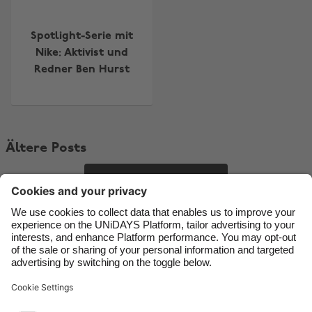
Australia
Nederland
Belgique
New Zealand
Spotlight-Serie mit
Brasil
Norge
Nike: Aktivist und
Redner Ben Hurst
Canada
Österreich
Danmark
Schweiz
Deutschland
Singapore
Ältere Posts
España
South Korea
France
Suomi
Mehr
India
Sverige
Indonesia
United Kingdom
Kontakt
Unternehmen
Presse
Karriere
Impressum
Ireland
United States
Italia
Việt Nam
Support
Service-Bedingungen
Cookie-Richtlinie
Malaysia
ไทย