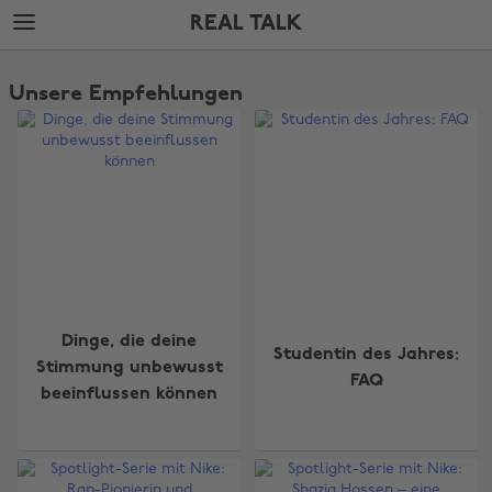
Weiter
Fußzeile
REAL TALK
zur
überspringen
Hauptseite
The
Edit
Unsere Empfehlungen
Real
Talk
Dinge, die deine
Studentin des Jahres:
Stimmung unbewusst
FAQ
beeinflussen können