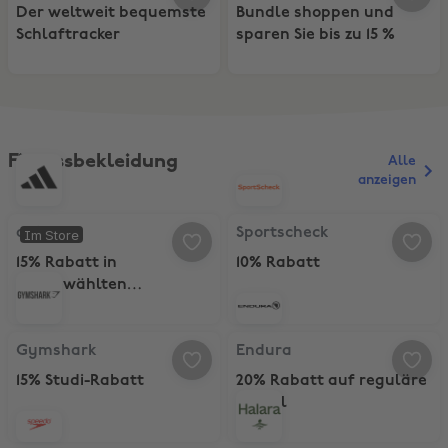
Der weltweit bequemste
Bundle shoppen und
Schlaftracker
sparen Sie bis zu 15 %
Fitnessbekleidung
Alle
anzeigen
adidas, 15% Rabatt in ausgewählten Geschäften
Sportscheck, 10% Rabatt
adidas
Sportscheck
Im Store
15% Rabatt in
10% Rabatt
ausgewählten
Geschäften
Gymshark, 15% Studi-Rabatt
Endura, 20% Rabatt auf reguläre 
Gymshark
Endura
15% Studi-Rabatt
20% Rabatt auf reguläre
Artikel