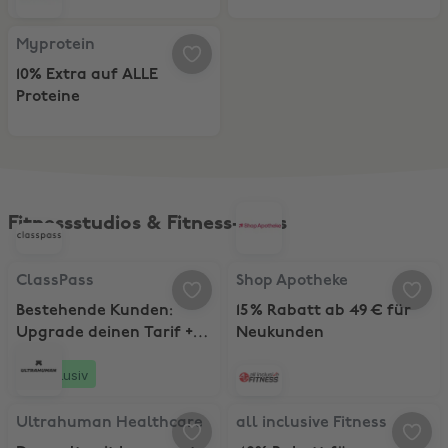
Myprotein, 10% Extra auf ALLE Proteine
Myprotein
10% Extra auf ALLE
Proteine
Fitnessstudios & Fitness-Apps
ClassPass, Bestehende Kunden: Upgrade deinen Tarif + 15 Bonuspu
Shop Apotheke, 15 % Rabatt ab 49
ClassPass
Shop Apotheke
Bestehende Kunden:
15 % Rabatt ab 49 € für
Upgrade deinen Tarif + 15
Neukunden
Bonuspunkte
Exklusiv
Ultrahuman Healthcare, Der weltweit bequemste Schlaftracker
all inclusive Fitness, 40% Rabatt 
Ultrahuman Healthcare
all inclusive Fitness