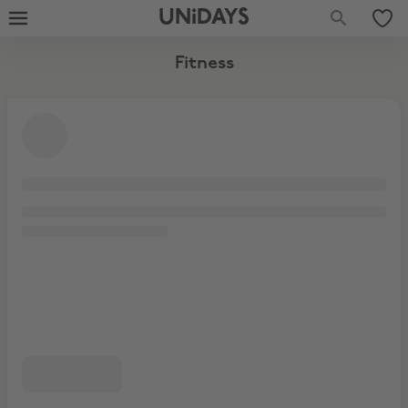
Fitnessbekleidung
UNiDAYS
Fitness