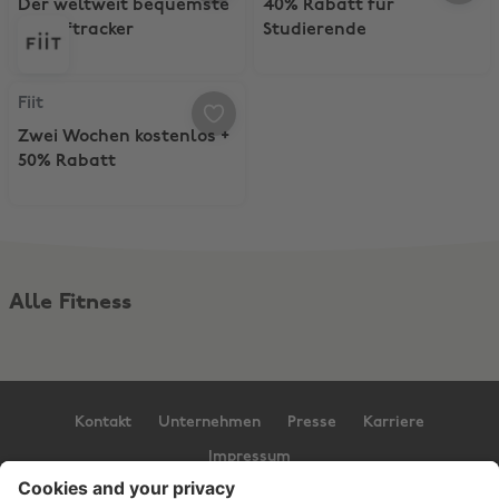
Der weltweit bequemste
40% Rabatt für
Schlaftracker
Studierende
Fiit, Zwei Wochen kostenlos + 50% Rabatt
Fiit
Zwei Wochen kostenlos +
50% Rabatt
Alle Fitness
Kontakt
Unternehmen
Presse
Karriere
Impressum