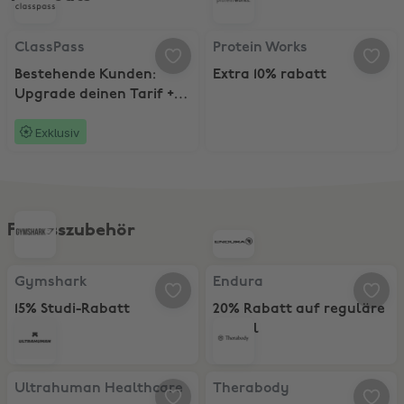
ClassPass, Bestehende Kunden: Upgrade deinen Tarif + 15 Bonuspu
Protein Works, Extra 10% rabatt
ClassPass
Protein Works
Bestehende Kunden:
Extra 10% rabatt
Upgrade deinen Tarif + 15
Bonuspunkte
Exklusiv
Fitnesszubehör
Gymshark, 15% Studi-Rabatt
Endura, 20% Rabatt auf reguläre 
Gymshark
Endura
15% Studi-Rabatt
20% Rabatt auf reguläre
Artikel
Ultrahuman Healthcare, Der weltweit bequemste Schlaftracker
Therabody, Bundle shoppen und sp
Ultrahuman Healthcare
Therabody