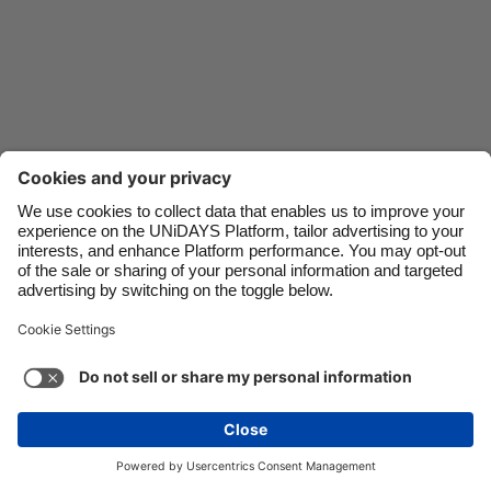
Danmark
Schweiz
Deutschland
Singapore
España
South Korea
France
Suomi
India
Sverige
Indonesia
United Kingdom
Kontakt
Unternehmen
Presse
Karriere
Impressum
Ireland
United States
Italia
Việt Nam
Support
Service-Bedingungen
Cookie-Richtlinie
Malaysia
ไทย
Cookie-Einstellungen
Datenschutzrichtlinien
México
Zugänglichkeit
Werbeauskunft
Deutschland
Mehr ansehen
Carousel:Next
Copyright © UNiDAYS. Alle Rechte vorbehalten.