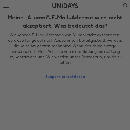
Weiter
Fußzeile
Search
zur
überspringen
Hauptseite
Meine „Alumni“-E-Mail-Adresse wird nicht
akzeptiert. Was bedeutet das?
Wir können E-Mail-Adressen von Alumni nicht akzeptieren,
da diese für gewöhnlich Absolventen bereitgestellt werden,
die keine Studenten mehr sind. Wenn das deine einzige
persönliche E-Mail-Adresse von einer Bildungseinrichtung
ist, kontaktiere uns. Wir werden unser Bestes tun, um dir zu
helfen.
Support kontaktieren
Region ändern
Australia
Nederland
Belgique
New Zealand
Brasil
Norge
Canada
Österreich