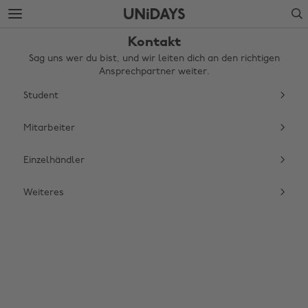
Weiter
Fußzeile
Search
zur
überspringen
Hauptseite
Kontakt
Sag uns wer du bist, und wir leiten dich an den richtigen
Ansprechpartner weiter.
Student
Mitarbeiter
Einzelhändler
Weiteres
Region ändern
Australia
Nederland
Belgique
New Zealand
Brasil
Norge
Canada
Österreich