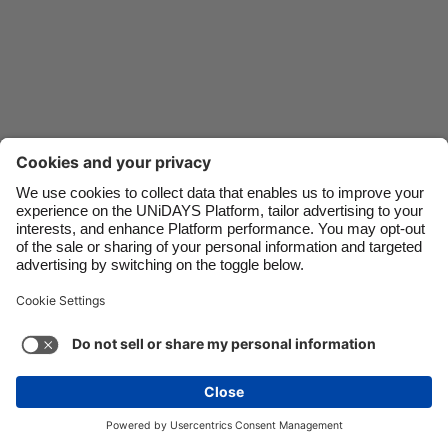
Danmark
Schweiz
Deutschland
Singapore
España
South Korea
France
Suomi
India
Sverige
Indonesia
United Kingdom
Kontakt
Unternehmen
Presse
Karriere
Impressum
Ireland
United States
Italia
Việt Nam
Support
Service-Bedingungen
Cookie-Richtlinie
Malaysia
ไทย
Cookie-Einstellungen
Datenschutzrichtlinien
México
Zugänglichkeit
Werbeauskunft
Deutschland
Mehr ansehen
Carousel:Next
Copyright © UNiDAYS. Alle Rechte vorbehalten.