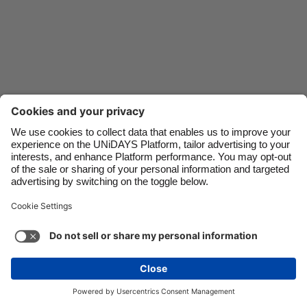
Danmark
Schweiz
Deutschland
Singapore
España
South Korea
France
Suomi
India
Sverige
Indonesia
United Kingdom
Kontakt
Unternehmen
Presse
Karriere
Impressum
Ireland
United States
Italia
Việt Nam
Support
Service-Bedingungen
Cookie-Richtlinie
Malaysia
ไทย
Cookie-Einstellungen
Datenschutzrichtlinien
México
Zugänglichkeit
Werbeauskunft
Deutschland
Mehr ansehen
Carousel:Next
Copyright © UNiDAYS. Alle Rechte vorbehalten.