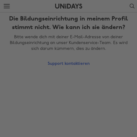
Weiter
Fußzeile
Search
zur
überspringen
Hauptseite
Die Bildungseinrichtung in meinem Profil
stimmt nicht. Wie kann ich sie ändern?
Bitte wende dich mit deiner E-Mail-Adresse von deiner
Bildungseinrichtung an unser Kundenservice-Team. Es wird
sich darum kümmern, dies zu ändern.
Support kontaktieren
Region ändern
Australia
Nederland
Belgique
New Zealand
Brasil
Norge
Canada
Österreich