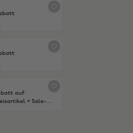
 20% Rabatt
abatt
ples
 30% Rabatt
abatt
weniger
 Rabatt auf Vollpreisartikel + Sale-Artikel
abatt auf
eisartikel + Sale-
l