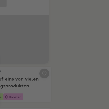
k ab €110
 20% auf eins von vielen Lieblingsprodukten
s
f eins von vielen
ngsprodukten
e
Boosted