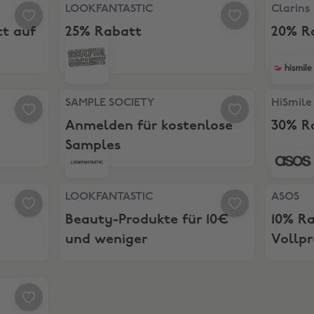
 7% Rabatt auf bereits reduzierte Produkte!
LOOKFANTASTIC, 25% Rabatt
Clarins,
LOOKFANTASTIC
Clarins
tt auf
25% Rabatt
20% R
SAMPLE SOCIETY, Anmelden für kostenlose Sam
HiSmile,
SAMPLE SOCIETY
HiSmile
Anmelden für kostenlose
30% R
Samples
LOOKFANTASTIC, Beauty-Produkte für 10€ und 
ASOS, 10%
LOOKFANTASTIC
ASOS
Beauty-Produkte für 10€
10% R
und weniger
Vollpr
Artike
tt