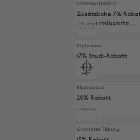
LOOKFANTASTIC, Zusätzliche
LOOKFANTASTIC
Zusätzliche 7% Raba
bereits reduzierte
Produkte!
Stylevana, 17% Studi-Rabatt
Stylevana
17% Studi-Rabatt
Illamasqua, 20% Rabatt
Illamasqua
20% Rabatt
Charlotte Tilbury, 15% Raba
Charlotte Tilbury