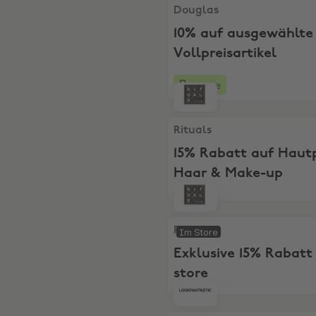
Douglas, 10% auf ausgewählt
Douglas
10% auf ausgewählte
Vollpreisartikel
4 Tage
Rituals, 15% Rabatt auf Ha
Rituals
15% Rabatt auf Hautp
Haar & Make-up
Rituals, Exklusive 15% Rabatt
Rituals
Im Store
Exklusive 15% Rabatt 
store