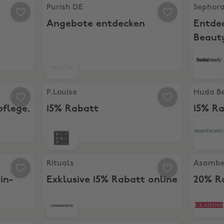
e Vollpreisartikel
Purish DE, Angebote entdecken
Sephora,
Purish DE
Sephor
Angebote entdecken
Entde
Beauty
utpflege, Haar & Make-up
P.Louise, 15% Rabatt
Huda Bea
P.Louise
Huda B
flege,
15% Rabatt
15% R
Exklus
 in-store
Rituals, Exklusive 15% Rabatt online
Asambea
Rituals
Asambe
in-
Exklusive 15% Rabatt online
20% R