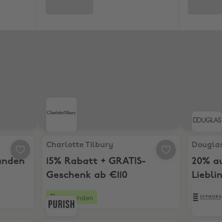
eukunden
Charlotte Tilbury, 15% Rabatt + GRATIS-Geschen
Douglas,
Charlotte Tilbury
Dougla
unden
15% Rabatt + GRATIS-
20% au
Geschenk ab €110
Liebli
26 Stunden
4 Tag