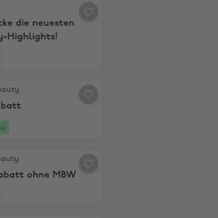
 Entdecke die neuesten Beauty-Highlights!
a
cke die neuesten
-Highlights!
uty, 15% Rabatt
eauty
abatt
iv
uty, 20% Rabatt ohne MBW
auty
abatt ohne MBW