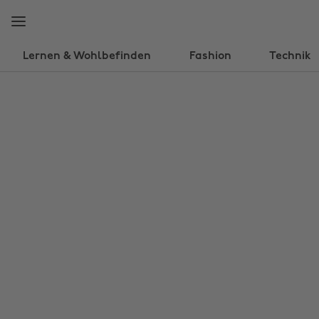
Weiter
Fußzeile
zur
überspringen
Hauptseite
Lernen & Wohlbefinden
Fashion
Technik