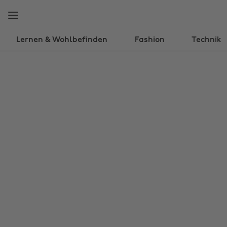
Weiter
Fußzeile
zur
überspringen
Hauptseite
Lernen & Wohlbefinden
Fashion
Technik