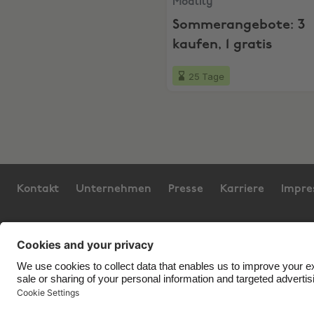
Modlily
Sommerangebote: 3
kaufen, 1 gratis
25 Tage
Kontakt
Unternehmen
Presse
Karriere
Impr
Support
Service-Bedingungen
Cookie-Richtli