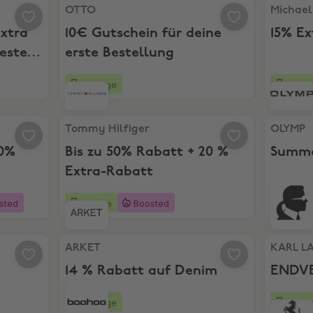
Extra 20% Rabatt mit mindestens 2 Artiklen
OTTO, 10€ Gutschein für deine erste Bestellung
Michael K
OTTO
Michael
Extra
10€ Gutschein für deine
15% Ex
estens
erste Bestellung
25 Tage
3 Tag
 10% Extra Im Laden
Tommy Hilfiger, Bis zu 50% Rabatt + 20 % Extra
OLYMP, S
Tommy Hilfiger
OLYMP
10%
Bis zu 50% Rabatt + 20 %
Summer
Extra-Rabatt
sted
4 Tage
Boosted
25 Ta
att
ARKET, 14 % Rabatt auf Denim
KARL LAG
ARKET
KARL L
14 % Rabatt auf Denim
ENDVE
12 Tage
25 Ta