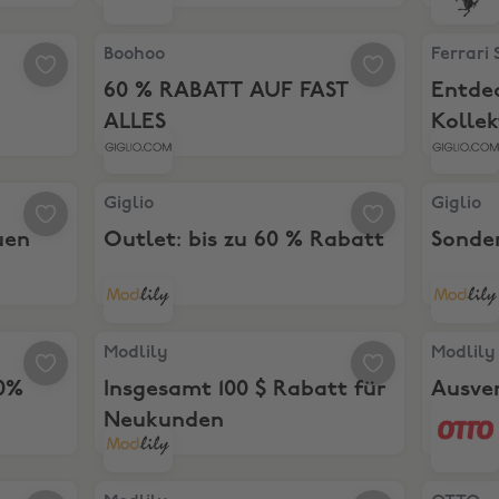
Boohoo, 60 % RABATT AUF FAST ALLES
Ferrari S
Boohoo
Ferrari 
60 % RABATT AUF FAST
Entdec
ALLES
Kollek
 die neuen Produkte von Ferrari
Giglio, Outlet: bis zu 60 % Rabatt
Giglio, S
Giglio
Giglio
uen
Outlet: bis zu 60 % Rabatt
Sonder
Rabatt + 10% Extra
Modlily, Insgesamt 100 $ Rabatt für Neukunden
Modlily, 
Modlily
Modlily
10%
Insgesamt 100 $ Rabatt für
Ausver
Neukunden
Rabat
 kaufen, 1 gratis
Modlily, Entdecken Sie die neuesten Angebote
OTTO, A