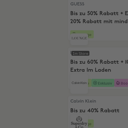
GUESS, Bis zu 50% Rabatt + 
GUESS
Bis zu 50% Rabatt + 
20% Rabatt mit mind
2 Artiklen
25 Tage
Lounge, Bis zu 60% Rabatt +
Lounge
Im Store
Bis zu 60% Rabatt + 
Extra Im Laden
6 Tage
Exklusiv
Boo
Calvin Klein, Bis zu 40% Rab
Calvin Klein
Bis zu 40% Rabatt
25 Tage