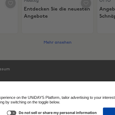
Modlily
OTTO
Entdecken Sie die neuesten
Angeb
Angebote
Schnä
Mehr ansehen
essum
nie
Cookie-Einstellungen
Datenschutzrichtlinien
Zu