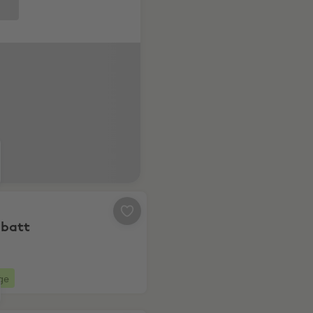
15% Rabatt
abatt
ge