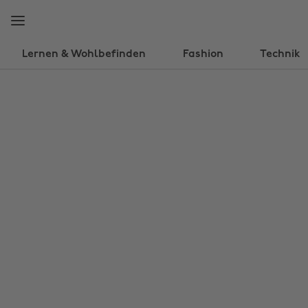
Weiter
Fußzeile
zur
überspringen
Hauptseite
Lernen & Wohlbefinden
Fashion
Technik