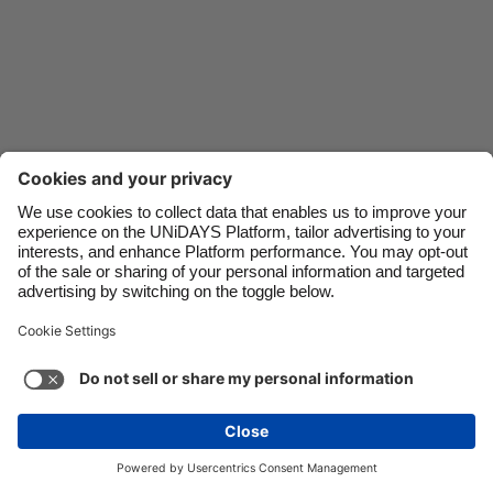
Danmark
Schweiz
Deutschland
Singapore
España
South Korea
France
Suomi
India
Sverige
Indonesia
United Kingdom
Kontakt
Unternehmen
Presse
Karriere
Impressum
Ireland
United States
Italia
Việt Nam
Support
Service-Bedingungen
Cookie-Richtlinie
Malaysia
ไทย
Cookie-Einstellungen
Datenschutzrichtlinien
México
Zugänglichkeit
Werbeauskunft
Deutschland
Mehr ansehen
Carousel:Next
Copyright © UNiDAYS. Alle Rechte vorbehalten.