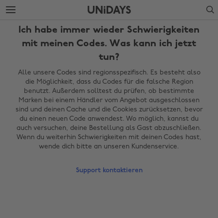
Weiter
Fußzeile
Search
zur
überspringen
Hauptseite
Ich habe immer wieder Schwierigkeiten
mit meinen Codes. Was kann ich jetzt
tun?
Alle unsere Codes sind regionsspezifisch. Es besteht also
die Möglichkeit, dass du Codes für die falsche Region
benutzt. Außerdem solltest du prüfen, ob bestimmte
Marken bei einem Händler vom Angebot ausgeschlossen
sind und deinen Cache und die Cookies zurücksetzen, bevor
du einen neuen Code anwendest. Wo möglich, kannst du
auch versuchen, deine Bestellung als Gast abzuschließen.
Wenn du weiterhin Schwierigkeiten mit deinen Codes hast,
Region ändern
wende dich bitte an unseren Kundenservice.
Australia
Nederland
Support kontaktieren
Belgique
New Zealand
Brasil
Norge
Canada
Österreich