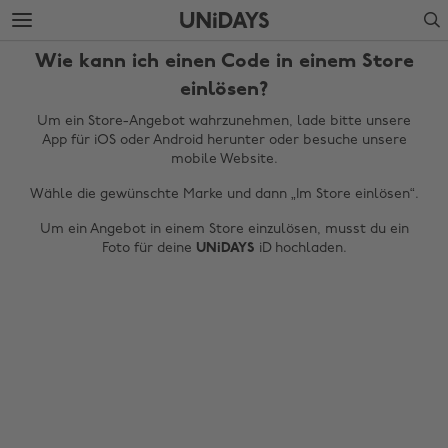
Weiter
Fußzeile
Search
zur
überspringen
Hauptseite
Wie kann ich einen Code in einem Store
einlösen?
Um ein Store-Angebot wahrzunehmen, lade bitte unsere
App für iOS oder Android herunter oder besuche unsere
mobile Website.
Wähle die gewünschte Marke und dann „Im Store einlösen“.
Um ein Angebot in einem Store einzulösen, musst du ein
Foto für deine
UNiDAYS
iD hochladen.
Region ändern
Australia
Nederland
Belgique
New Zealand
Brasil
Norge
Canada
Österreich