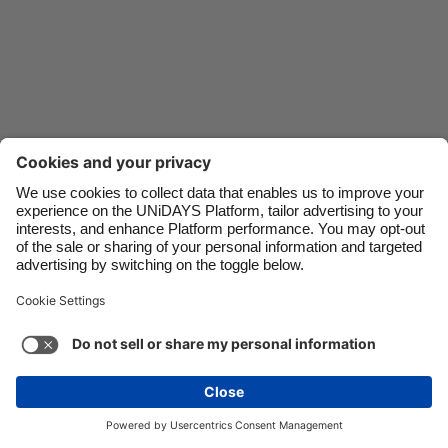
Danmark
Schweiz
Deutschland
Singapore
España
South Korea
France
Suomi
India
Sverige
Indonesia
United Kingdom
Kontakt
Unternehmen
Presse
Karriere
Impressum
Ireland
United States
Italia
Việt Nam
Support
Service-Bedingungen
Cookie-Richtlinie
Malaysia
ไทย
Cookie-Einstellungen
Datenschutzrichtlinien
México
Zugänglichkeit
Werbeauskunft
Deutschland
Mehr ansehen
Carousel:Next
Copyright © UNiDAYS. Alle Rechte vorbehalten.