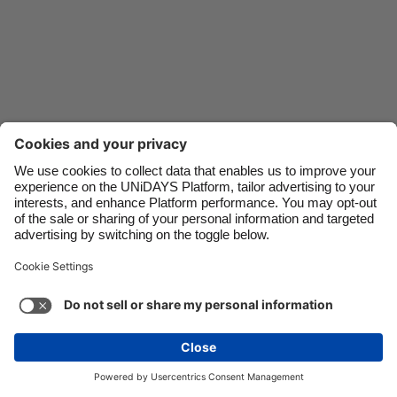
Danmark
Schweiz
Deutschland
Singapore
España
South Korea
France
Suomi
India
Sverige
Indonesia
United Kingdom
Kontakt
Unternehmen
Presse
Karriere
Impressum
Ireland
United States
Italia
Việt Nam
Support
Service-Bedingungen
Cookie-Richtlinie
Malaysia
ไทย
Cookie-Einstellungen
Datenschutzrichtlinien
México
Zugänglichkeit
Werbeauskunft
Deutschland
Mehr ansehen
Carousel:Next
Copyright © UNiDAYS. Alle Rechte vorbehalten.