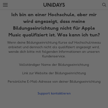
Weiter
Fußzeile
Search
zur
überspringen
Hauptseite
Ich bin an einer Hochschule, aber mir
wird angezeigt, dass meine
Bildungseinrichtung nicht für Apple
Music qualifiziert ist. Was kann ich tun?
Wenn deine Bildungseinrichtung Kurse auf Hochschulniveau
anbietet und dennoch nicht als qualifiziert angezeigt wird,
wende dich bitte mit folgenden Informationen an unseren
Kundenservice.
Vollständiger Name der Bildungseinrichtung
Region ändern
Link zur Website der Bildungseinrichtung
Persönliche E-Mail-Adresse von deiner Bildungseinrichtung
Australia
Nederland
Belgique
New Zealand
Support kontaktieren
Brasil
Norge
Canada
Österreich