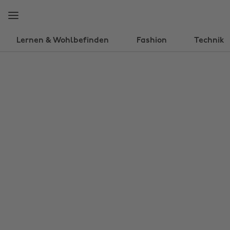
Weiter
Fußzeile
zur
überspringen
Hauptseite
Lernen & Wohlbefinden
Fashion
Technik