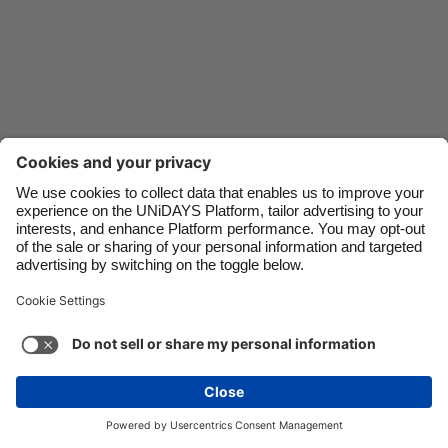
Danmark
Schweiz
Deutschland
Singapore
España
South Korea
France
Suomi
India
Sverige
Indonesia
United Kingdom
Kontakt
Unternehmen
Presse
Karriere
Ireland
United States
Italia
Việt Nam
Support
Service-Bedingungen
Cookie-Richtlinie
Malaysia
ไทย
Cookie-Einstellungen
Datenschutzrichtlinien
México
Zugänglichkeit
Werbeauskunft
Schweiz
Mehr ansehen
Carousel:Next
Copyright © UNiDAYS. Alle Rechte vorbehalten.