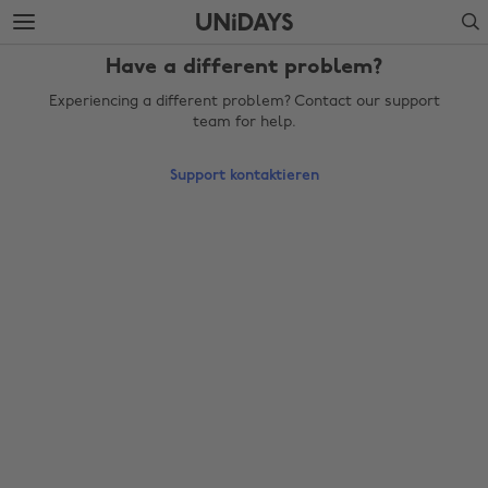
Weiter
Fußzeile
Search
zur
überspringen
Hauptseite
Have a different problem?
Experiencing a different problem? Contact our support
team for help.
Support kontaktieren
Region ändern
Australia
Nederland
Belgique
New Zealand
Brasil
Norge
Canada
Österreich