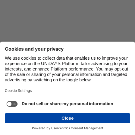
Danmark
Schweiz
Deutschland
Singapore
España
South Korea
France
Suomi
India
Sverige
Indonesia
United Kingdom
Kontakt
Unternehmen
Presse
Karriere
Ireland
United States
Italia
Việt Nam
Support
Service-Bedingungen
Cookie-Richtlinie
Malaysia
ไทย
Cookie-Einstellungen
Datenschutzrichtlinien
México
Zugänglichkeit
Werbeauskunft
Schweiz
Mehr ansehen
Carousel:Next
Copyright © UNiDAYS. Alle Rechte vorbehalten.