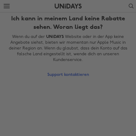
Weiter
Fußzeile
Search
zur
überspringen
Hauptseite
Ich kann in meinem Land keine Rabatte
sehen. Woran liegt das?
Wenn du auf der
UNiDAYS
Website oder in der App keine
Angebote siehst, bieten wir momentan nur Apple Music in
deiner Region an. Wenn du glaubst, dass dein Konto auf das
falsche Land eingestellt ist, wende dich an unseren
Kundenservice.
Support kontaktieren
Region ändern
Australia
Nederland
Belgique
New Zealand
Brasil
Norge
Canada
Österreich