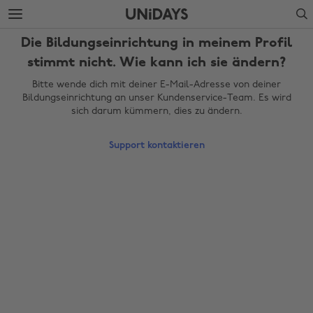
Weiter
Fußzeile
Search
zur
überspringen
Hauptseite
Die Bildungseinrichtung in meinem Profil
stimmt nicht. Wie kann ich sie ändern?
Bitte wende dich mit deiner E-Mail-Adresse von deiner
Bildungseinrichtung an unser Kundenservice-Team. Es wird
sich darum kümmern, dies zu ändern.
Support kontaktieren
Region ändern
Australia
Nederland
Belgique
New Zealand
Brasil
Norge
Canada
Österreich