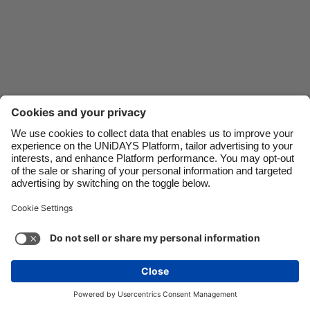
Danmark
Schweiz
Deutschland
Singapore
España
South Korea
France
Suomi
India
Sverige
Indonesia
United Kingdom
Kontakt
Unternehmen
Presse
Karriere
Ireland
United States
Italia
Việt Nam
Support
Service-Bedingungen
Cookie-Richtlinie
Malaysia
ไทย
Cookie-Einstellungen
Datenschutzrichtlinien
México
Zugänglichkeit
Werbeauskunft
Schweiz
Mehr ansehen
Carousel:Next
Copyright © UNiDAYS. Alle Rechte vorbehalten.