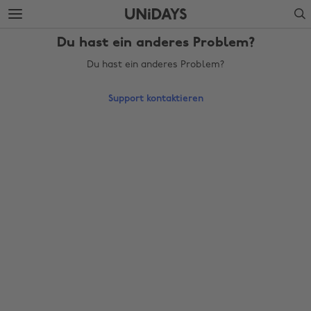
Weiter
Fußzeile
Search
zur
überspringen
Hauptseite
Du hast ein anderes Problem?
Du hast ein anderes Problem?
Support kontaktieren
Region ändern
Australia
Nederland
Belgique
New Zealand
Brasil
Norge
Canada
Österreich