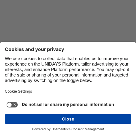
Danmark
Schweiz
Deutschland
Singapore
España
South Korea
France
Suomi
India
Sverige
Indonesia
United Kingdom
Kontakt
Unternehmen
Presse
Karriere
Ireland
United States
Italia
Việt Nam
Support
Service-Bedingungen
Cookie-Richtlinie
Malaysia
ไทย
Cookie-Einstellungen
Datenschutzrichtlinien
México
Zugänglichkeit
Werbeauskunft
Schweiz
Mehr ansehen
Carousel:Next
Copyright © UNiDAYS. Alle Rechte vorbehalten.