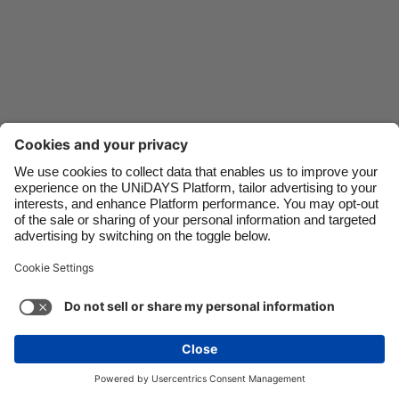
Danmark
Schweiz
Deutschland
Singapore
España
South Korea
France
Suomi
India
Sverige
Indonesia
United Kingdom
Kontakt
Unternehmen
Presse
Karriere
Ireland
United States
Italia
Việt Nam
Support
Service-Bedingungen
Cookie-Richtlinie
Malaysia
ไทย
Cookie-Einstellungen
Datenschutzrichtlinien
México
Zugänglichkeit
Werbeauskunft
Schweiz
Mehr ansehen
Carousel:Next
Copyright © UNiDAYS. Alle Rechte vorbehalten.