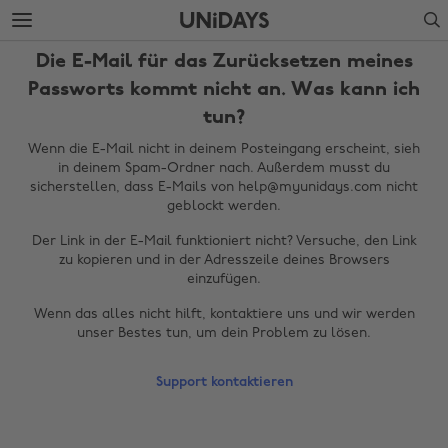
Weiter
Fußzeile
Search
zur
überspringen
Hauptseite
Die E-Mail für das Zurücksetzen meines
Passworts kommt nicht an. Was kann ich
tun?
Wenn die E-Mail nicht in deinem Posteingang erscheint, sieh
in deinem Spam-Ordner nach. Außerdem musst du
sicherstellen, dass E-Mails von help@myunidays.com nicht
geblockt werden.
Der Link in der E-Mail funktioniert nicht? Versuche, den Link
zu kopieren und in der Adresszeile deines Browsers
einzufügen.
Region ändern
Wenn das alles nicht hilft, kontaktiere uns und wir werden
unser Bestes tun, um dein Problem zu lösen.
Australia
Nederland
Belgique
New Zealand
Support kontaktieren
Brasil
Norge
Canada
Österreich