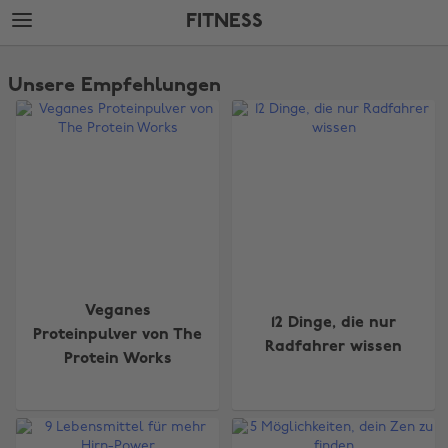
Weiter
Fußzeile
FITNESS
zur
überspringen
Hauptseite
The
Edit
Unsere Empfehlungen
Fitness
Veganes
12 Dinge, die nur
Proteinpulver von The
Radfahrer wissen
Protein Works