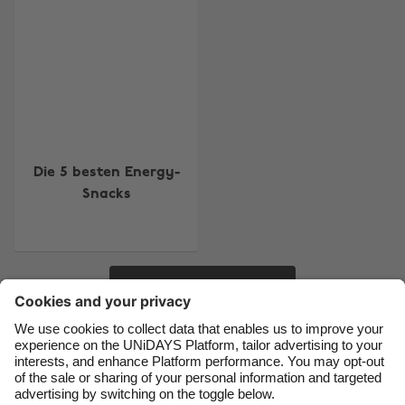
Region ändern
Australia
Nederland
Belgique
New Zealand
Brasil
Norge
Canada
Österreich
Die 5 besten Energy-
Danmark
Schweiz
Snacks
Deutschland
Singapore
España
South Korea
France
Suomi
Mehr
India
Sverige
Indonesia
United Kingdom
Kontakt
Unternehmen
Presse
Karriere
Ireland
United States
Italia
Việt Nam