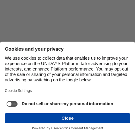
Danmark
Schweiz
Deutschland
Singapore
España
South Korea
France
Suomi
India
Sverige
Indonesia
United Kingdom
Kontakt
Unternehmen
Presse
Karriere
Ireland
United States
Italia
Việt Nam
Support
Service-Bedingungen
Cookie-Richtlinie
Malaysia
ไทย
Cookie-Einstellungen
Datenschutzrichtlinien
México
Zugänglichkeit
Werbeauskunft
Schweiz
Mehr ansehen
Carousel:Next
Copyright © UNiDAYS. Alle Rechte vorbehalten.