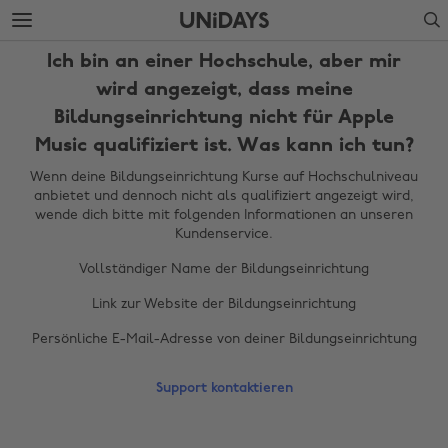
Weiter
Fußzeile
Search
zur
überspringen
Hauptseite
Ich bin an einer Hochschule, aber mir
wird angezeigt, dass meine
Bildungseinrichtung nicht für Apple
Music qualifiziert ist. Was kann ich tun?
Wenn deine Bildungseinrichtung Kurse auf Hochschulniveau
anbietet und dennoch nicht als qualifiziert angezeigt wird,
wende dich bitte mit folgenden Informationen an unseren
Kundenservice.
Vollständiger Name der Bildungseinrichtung
Region ändern
Link zur Website der Bildungseinrichtung
Persönliche E-Mail-Adresse von deiner Bildungseinrichtung
Australia
Nederland
Belgique
New Zealand
Support kontaktieren
Brasil
Norge
Canada
Österreich