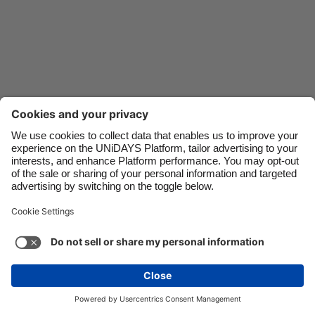
Danmark
Schweiz
Deutschland
Singapore
España
South Korea
France
Suomi
India
Sverige
Indonesia
United Kingdom
Contact
Corporate
Pers
Vacatures
Ireland
United States
Italia
Việt Nam
Support
Servicevoorwaarden
Cookiebeleid
Malaysia
ไทย
Cookie-instellingen
Privacybeleid
Toegankelijkheid
México
Kennisgeving advertenties
Nederland
Bekijk meer
Carousel:Next
Copyright © UNiDAYS. Alle dergelijke rechten zijn voorbehouden.