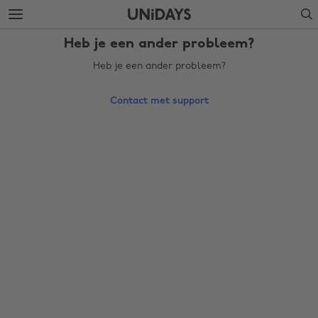
Verdergaan
Verdergaan
Search
naar
naar
hoofdinhoud
voettekst
Heb je een ander probleem?
Heb je een ander probleem?
Contact met support
Regio wijzigen
Australia
Nederland
Belgique
New Zealand
Brasil
Norge
Canada
Österreich