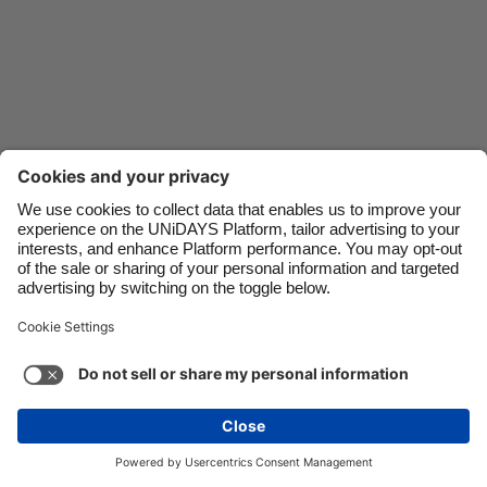
Danmark
Schweiz
Deutschland
Singapore
España
South Korea
France
Suomi
India
Sverige
Indonesia
United Kingdom
Contact
Corporate
Pers
Vacatures
Ireland
United States
Italia
Việt Nam
Support
Servicevoorwaarden
Cookiebeleid
Malaysia
ไทย
Cookie-instellingen
Privacybeleid
Toegankelijkheid
México
Kennisgeving advertenties
Nederland
Bekijk meer
Carousel:Next
Copyright © UNiDAYS. Alle dergelijke rechten zijn voorbehouden.