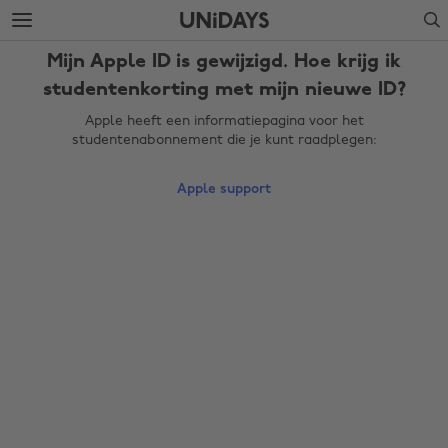
Verdergaan
Verdergaan
Search
naar
naar
hoofdinhoud
voettekst
Mijn Apple ID is gewijzigd. Hoe krijg ik
studentenkorting met mijn nieuwe ID?
Apple heeft een informatiepagina voor het
studentenabonnement die je kunt raadplegen:
Apple support
Regio wijzigen
Australia
Nederland
Belgique
New Zealand
Brasil
Norge
Canada
Österreich