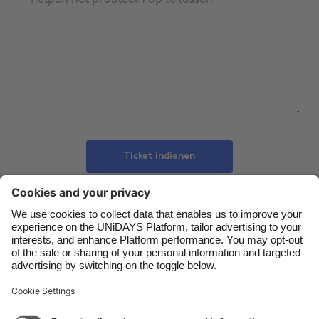
Belgique
New Zealand
Brasil
Norge
Canada
Österreich
Danmark
Schweiz
Deutschland
Singapore
España
South Korea
Ticket indienen
France
Suomi
India
Sverige
Indonesia
United Kingdom
Contact
Corporate
Pers
Vacatures
Ireland
United States
Italia
Việt Nam
Support
Servicevoorwaarden
Cookiebeleid
Malaysia
ไทย
Cookie-instellingen
Privacybeleid
Toegankelijkheid