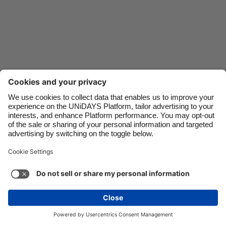
Danmark
Schweiz
Deutschland
Singapore
España
South Korea
France
Suomi
India
Sverige
Indonesia
United Kingdom
Contact
Corporate
Pers
Vacatures
Ireland
United States
Italia
Việt Nam
Support
Servicevoorwaarden
Cookiebeleid
Malaysia
ไทย
Cookie-instellingen
Privacybeleid
Toegankelijkheid
México
Kennisgeving advertenties
Nederland
Bekijk meer
Carousel:Next
Copyright © UNiDAYS. Alle dergelijke rechten zijn voorbehouden.