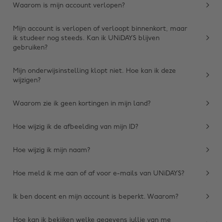
Waarom is mijn account verlopen?
Mijn account is verlopen of verloopt binnenkort, maar
ik studeer nog steeds. Kan ik UNiDAYS blijven
gebruiken?
Mijn onderwijsinstelling klopt niet. Hoe kan ik deze
wijzigen?
Waarom zie ik geen kortingen in mijn land?
Regio wijzigen
Hoe wijzig ik de afbeelding van mijn ID?
Australia
Nederland
Hoe wijzig ik mijn naam?
Belgique
New Zealand
Hoe meld ik me aan of af voor e-mails van UNiDAYS?
Brasil
Norge
Canada
Österreich
Ik ben docent en mijn account is beperkt. Waarom?
Danmark
Schweiz
Hoe kan ik bekijken welke gegevens jullie van me