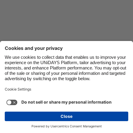
Danmark
Schweiz
Deutschland
Singapore
España
South Korea
France
Suomi
India
Sverige
Indonesia
United Kingdom
Ireland
United States
Contact
Corporate
Press
Careers
Italia
Việt Nam
Malaysia
ไทย
지원
서비스 약관
쿠키 정책
쿠키 설정
México
개인 정보 정책
접근성
광고 공개
South Korea
See more
Carousel:Next
저작권 © UNiDAYS. 모든 권한이 있습니다.