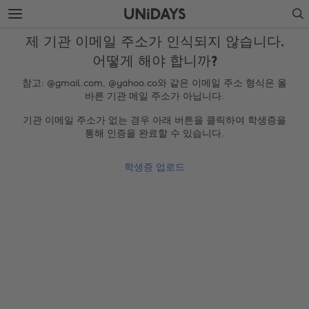
주
바
Search
요
닥
콘
글
제 기관 이메일 주소가 인식되지 않습니다.
텐
로
츠
건
어떻게 해야 합니까?
로
너
참고: @gmail.com, @yahoo.co와 같은 이메일 주소 형식은 올
건
뛰
바른 기관 메일 주소가 아닙니다.
너
기
뛰
기관 이메일 주소가 없는 경우 아래 버튼을 클릭하여 학생증을
기
통해 인증을 완료할 수 있습니다.
학생증 업로드
지역 변경
Australia
Nederland
Belgique
New Zealand
Brasil
Norge
Canada
Österreich