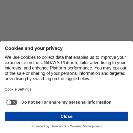
Danmark
Schweiz
Deutschland
Singapore
España
South Korea
France
Suomi
India
Sverige
Indonesia
United Kingdom
Ireland
United States
Contact
Corporate
Press
Careers
Italia
Việt Nam
Malaysia
ไทย
지원
서비스 약관
쿠키 정책
쿠키 설정
México
개인 정보 정책
접근성
광고 공개
South Korea
See more
Carousel:Next
저작권 © UNiDAYS. 모든 권한이 있습니다.