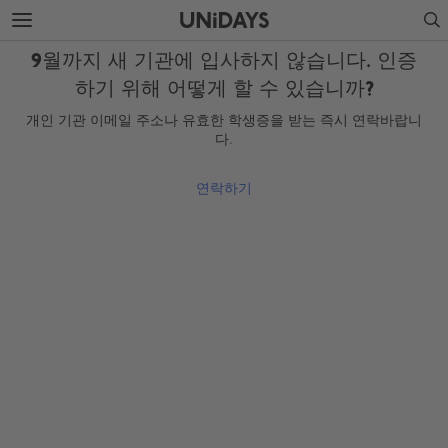
주
바
Search
요
닥
콘
글
9월까지 새 기관에 입사하지 않습니다. 인증
텐
로
츠
건
하기 위해 어떻게 할 수 있습니까?
로
너
개인 기관 이메일 주소나 유효한 학생증을 받는 즉시 연락바랍니
건
뛰
다.
너
기
뛰
기
연락하기
지역 변경
Australia
Nederland
Belgique
New Zealand
Brasil
Norge
Canada
Österreich