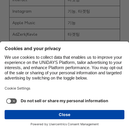
Interact
타겟팅
Canada
Österreich
Danmark
Schweiz
Instagram
기능, 타겟팅
Deutschland
Singapore
Apple Music
기능
España
South Korea
AdZerk/Kevle
타겟팅
France
Suomi
더 많은것을 문의하시려면 UNiDAYS로 연락주세요:
India
Sverige
info@myunidays.com
.
Indonesia
United Kingdom
Ireland
United States
Contact
Corporate
Press
Careers
Italia
Việt Nam
Malaysia
ไทย
지원
서비스 약관
쿠키 정책
쿠키 설정
México
개인 정보 정책
접근성
광고 공개
South Korea
See more
Carousel:Next
저작권 © UNiDAYS. 모든 권한이 있습니다.