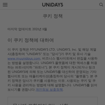
주
바
Search
요
닥
콘
글
텐
로
쿠키 정책
츠
건
로
너
건
뛰
마지막 업데이트 2021년 11월
너
기
뛰
이 쿠키 정책에 대하여
기
이 쿠키 정책은 MYUNIDAYS LTD, UNiDAYS, Inc. 및 해당 계열
사(총칭하여 "UNiDAYS" 또는 "당사")가 쿠키 및 유사 기술
www.myunidays.com
, 비즈니스 웹사이트에서 편집을 사용하
는 방법을 설명합니다. UNiDAYS 플랫폼에 대한 액세스를 허용
하는 파트너(이하 "파트너"), 본 쿠키 정책이 게시되거나 링크
된 UNiDAYS에 의해 또는 UNiDAYS를 대신하여 운영되는 기타
웹사이트 또는 애플리케이션(총칭하여 당사의 "플랫폼"). 본 쿠
키 정책은 당사가 쿠키를 사용하는 이유, 사용되는 쿠키 및 쿠
키 사용을 관리하는 방법에 대해 설명합니다. UNiDAYS를 읽어
보시기를 권합니다
개인정보 보호정책
.