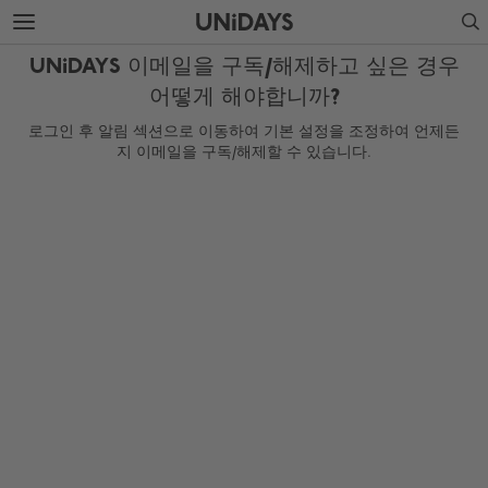
주
바
Search
요
닥
콘
글
UNiDAYS 이메일을 구독/해제하고 싶은 경우
텐
로
츠
건
어떻게 해야합니까?
로
너
로그인 후 알림 섹션으로 이동하여 기본 설정을 조정하여 언제든
건
뛰
지 이메일을 구독/해제할 수 있습니다.
너
기
뛰
기
지역 변경
Australia
Nederland
Belgique
New Zealand
Brasil
Norge
Canada
Österreich