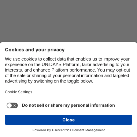
Danmark
Schweiz
Deutschland
Singapore
España
South Korea
France
Suomi
India
Sverige
Indonesia
United Kingdom
Ireland
United States
Contact
Corporate
Press
Careers
Italia
Việt Nam
Malaysia
ไทย
지원
서비스 약관
쿠키 정책
쿠키 설정
México
개인 정보 정책
접근성
광고 공개
South Korea
See more
Carousel:Next
저작권 © UNiDAYS. 모든 권한이 있습니다.