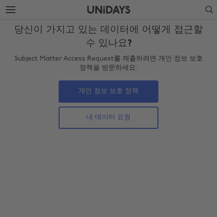
주
바
Search
요
닥
콘
글
당신이 가지고 있는 데이터에 어떻게 접근할
텐
로
츠
건
수 있나요?
로
너
Subject Matter Access Request를 제출하려면 개인 정보 보호
건
뛰
정책을 방문하세요.
너
기
뛰
기
개인 정보 보호 정책
내 데이터 요청
지역 변경
Australia
Nederland
Belgique
New Zealand
Brasil
Norge
Canada
Österreich