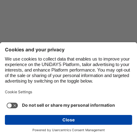
Danmark
Schweiz
Deutschland
Singapore
España
South Korea
France
Suomi
India
Sverige
Indonesia
United Kingdom
Ireland
United States
Contact
Corporate
Press
Careers
Italia
Việt Nam
Malaysia
ไทย
지원
서비스 약관
쿠키 정책
쿠키 설정
México
개인 정보 정책
접근성
광고 공개
South Korea
See more
Carousel:Next
저작권 © UNiDAYS. 모든 권한이 있습니다.