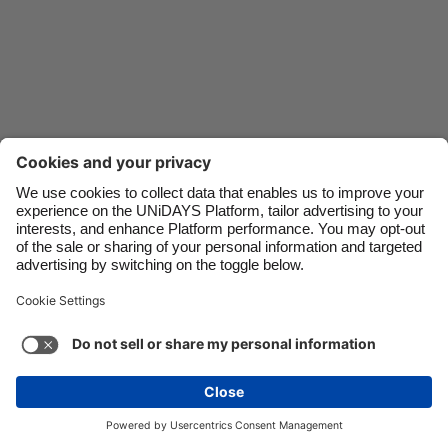
Danmark
Schweiz
Deutschland
Singapore
España
South Korea
France
Suomi
India
Sverige
Indonesia
United Kingdom
Ireland
United States
Contact
Corporate
Press
Careers
Italia
Việt Nam
Malaysia
ไทย
지원
서비스 약관
쿠키 정책
쿠키 설정
México
개인 정보 정책
접근성
광고 공개
South Korea
See more
Carousel:Next
저작권 © UNiDAYS. 모든 권한이 있습니다.