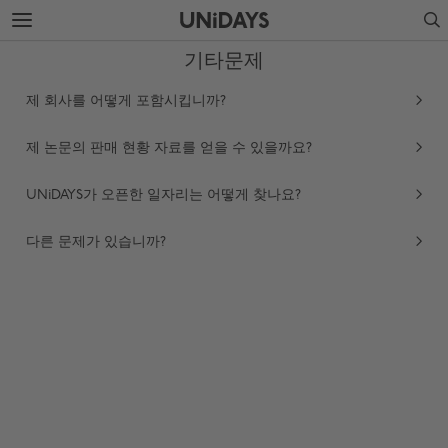
주
바
Search
요
닥
콘
글
기타문제
텐
로
츠
건
제 회사를 어떻게 포함시킵니까?
로
너
건
뛰
너
기
제 논문의 판매 현황 자료를 얻을 수 있을까요?
뛰
기
UNiDAYS가 오픈한 일자리는 어떻게 찾나요?
다른 문제가 있습니까?
지역 변경
Australia
Nederland
Belgique
New Zealand
Brasil
Norge
Canada
Österreich