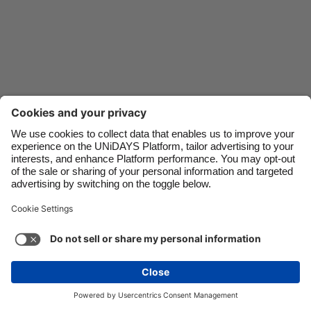
Danmark
Schweiz
Deutschland
Singapore
España
South Korea
France
Suomi
India
Sverige
Indonesia
United Kingdom
Ireland
United States
Contact
Corporate
Press
Careers
Italia
Việt Nam
Malaysia
ไทย
지원
서비스 약관
쿠키 정책
쿠키 설정
México
개인 정보 정책
접근성
광고 공개
South Korea
See more
Carousel:Next
저작권 © UNiDAYS. 모든 권한이 있습니다.