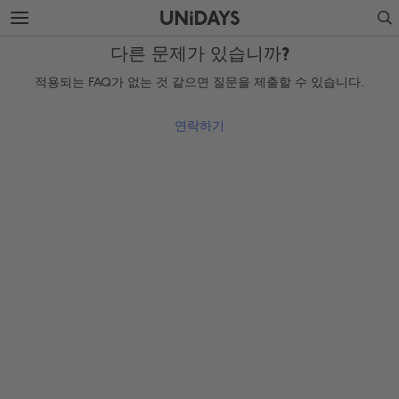
주
바
Search
요
닥
콘
글
다른 문제가 있습니까?
텐
로
츠
건
적용되는 FAQ가 없는 것 같으면 질문을 제출할 수 있습니다.
로
너
건
뛰
너
기
연락하기
뛰
기
지역 변경
Australia
Nederland
Belgique
New Zealand
Brasil
Norge
Canada
Österreich