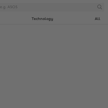
Search
Technology
All
Change region