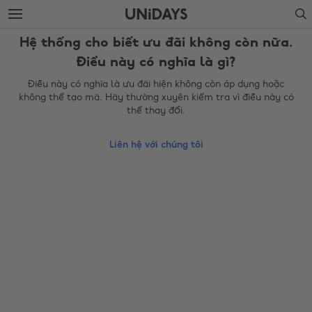
Chuyển
Chuyển
Search
ngay
ngay
đến
xuống
Hệ thống cho biết ưu đãi không còn nữa.
nội
chân
dung
trang
Điều này có nghĩa là gì?
chính
Điều này có nghĩa là ưu đãi hiện không còn áp dụng hoặc
không thể tạo mã. Hãy thường xuyên kiểm tra vì điều này có
thể thay đổi.
Liên hệ với chúng tôi
Thay đổi khu vực
Australia
Nederland
Belgique
New Zealand
Brasil
Norge
Canada
Österreich