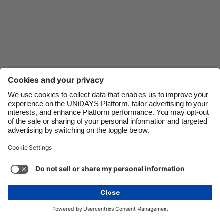
Danmark
Schweiz
Deutschland
Singapore
España
South Korea
France
Suomi
India
Sverige
Indonesia
United Kingdom
Liên hệ
Tập đoàn
Nhấn
Tuyển dụng
Ireland
United States
Italia
Việt Nam
Hỗ trợ
Điều khoản dịch vụ
Chính sách Cookie
Malaysia
ไทย
Cài đặt cookie
Chính sách quyền riêng tư
México
Hỗ trợ tiếp cận
Ad Disclosure
Việt Nam
Xem thêm
Carousel:Next
Bản quyền © UNiDAYS. Bảo lưu mọi quyền.