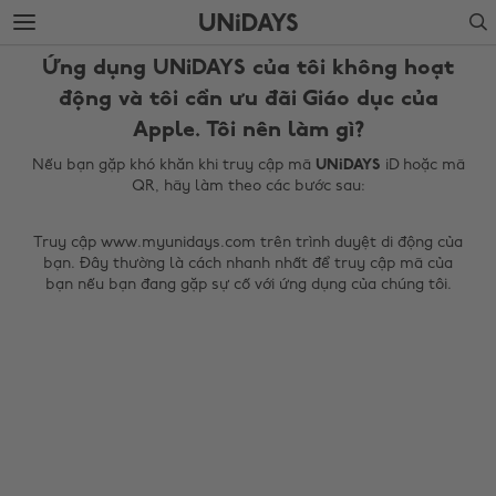
Chuyển
Chuyển
Search
ngay
ngay
đến
xuống
Ứng dụng UNiDAYS của tôi không hoạt
nội
chân
dung
trang
động và tôi cần ưu đãi Giáo dục của
chính
Apple. Tôi nên làm gì?
Nếu bạn gặp khó khăn khi truy cập mã
UNiDAYS
iD hoặc mã
QR, hãy làm theo các bước sau:
Truy cập www.myunidays.com trên trình duyệt di động của
bạn. Đây thường là cách nhanh nhất để truy cập mã của
bạn nếu bạn đang gặp sự cố với ứng dụng của chúng tôi.
Thay đổi khu vực
Australia
Nederland
Belgique
New Zealand
Brasil
Norge
Canada
Österreich