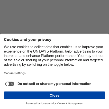
Danmark
Schweiz
Deutschland
Singapore
España
South Korea
France
Suomi
India
Sverige
Indonesia
United Kingdom
Liên hệ
Tập đoàn
Nhấn
Tuyển dụng
Ireland
United States
Italia
Việt Nam
Hỗ trợ
Điều khoản dịch vụ
Chính sách Cookie
Malaysia
ไทย
Cài đặt cookie
Chính sách quyền riêng tư
México
Hỗ trợ tiếp cận
Ad Disclosure
Việt Nam
Xem thêm
Carousel:Next
Bản quyền © UNiDAYS. Bảo lưu mọi quyền.