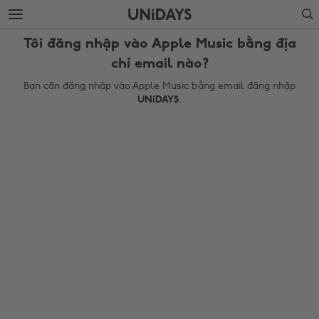
Chuyển
Chuyển
Search
ngay
ngay
đến
xuống
Tôi đăng nhập vào Apple Music bằng địa
nội
chân
dung
trang
chỉ email nào?
chính
Bạn cần đăng nhập vào Apple Music bằng email đăng nhập
UNiDAYS
.
Thay đổi khu vực
Australia
Nederland
Belgique
New Zealand
Brasil
Norge
Canada
Österreich