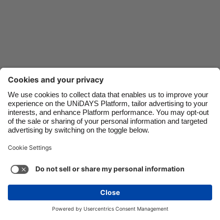
Danmark
Schweiz
Deutschland
Singapore
España
South Korea
France
Suomi
India
Sverige
Indonesia
United Kingdom
Liên hệ
Tập đoàn
Nhấn
Tuyển dụng
Ireland
United States
Italia
Việt Nam
Hỗ trợ
Điều khoản dịch vụ
Chính sách Cookie
Malaysia
ไทย
Cài đặt cookie
Chính sách quyền riêng tư
México
Hỗ trợ tiếp cận
Ad Disclosure
Việt Nam
Xem thêm
Carousel:Next
Bản quyền © UNiDAYS. Bảo lưu mọi quyền.