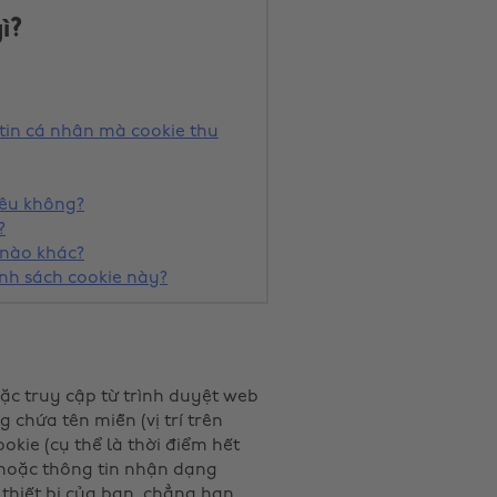
ì?
tin cá nhân mà cookie thu
êu không?
?
 nào khác?
nh sách cookie này?
ặc truy cập từ trình duyệt web
 chứa tên miền (vị trí trên
okie (cụ thể là thời điểm hết
 hoặc thông tin nhận dạng
 thiết bị của bạn, chẳng hạn