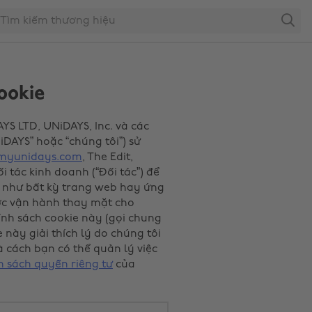
Search
ookie
YS LTD, UNiDAYS, Inc. và các
DAYS” hoặc “chúng tôi”) sử
myunidays.com
, The Edit,
i tác kinh doanh (“Đối tác”) để
 như bất kỳ trang web hay ứng
c vận hành thay mặt cho
ính sách cookie này (gọi chung
 này giải thích lý do chúng tôi
à cách bạn có thể quản lý việc
h sách quyền riêng tư
của