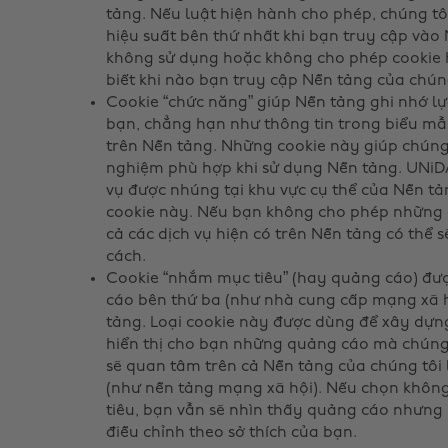
tảng. Nếu luật hiện hành cho phép, chúng tôi
hiệu suất bên thứ nhất khi bạn truy cập vào
không sử dụng hoặc không cho phép cookie h
biết khi nào bạn truy cập Nền tảng của chúng
Cookie “chức năng” giúp Nền tảng ghi nhớ l
bạn, chẳng hạn như thông tin trong biểu m
trên Nền tảng. Những cookie này giúp chúng 
nghiệm phù hợp khi sử dụng Nền tảng. UNiDA
vụ được nhúng tại khu vực cụ thể của Nền tả
cookie này. Nếu bạn không cho phép những c
cả các dịch vụ hiện có trên Nền tảng có thể
cách.
Cookie “nhắm mục tiêu” (hay quảng cáo) đ
cáo bên thứ ba (như nhà cung cấp mạng xã h
tảng. Loại cookie này được dùng để xây dựng
hiển thị cho bạn những quảng cáo mà chúng 
sẽ quan tâm trên cả Nền tảng của chúng tôi
(như nền tảng mạng xã hội). Nếu chọn khô
tiêu, bạn vẫn sẽ nhìn thấy quảng cáo nhưng
điều chỉnh theo sở thích của bạn.