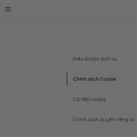
Chuyển
Chuyển
ngay
ngay
đến
xuống
nội
chân
dung
trang
chính
Điều khoản dịch vụ
Chính sách Cookie
Cài đặt cookie
Chính sách quyền riêng tư