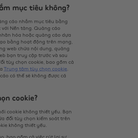
ắm mục tiêu không?
 quảng cáo nhắm mục tiêu bằng
c với Nền tảng. Quảng cáo
 nhân hóa hoặc quảng cáo dựa
c tạo bằng hoạt động trên mạng,
ang web chứa nội dung, quảng
eb bạn truy cập trước và sau
đổi tùy chọn cookie, bao gồm cả
ua
Trung tâm tùy chọn cookie
.
cáo có thể sẽ không được cá
họn cookie?
ối cookie không thiết yếu. Bạn
a đổi tùy chọn kiểm soát trên
kie không thiết yếu.
o, bao gồm cả việc rút lại sự