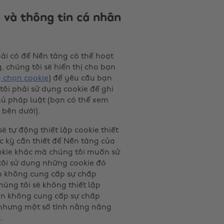
 và thông tin cá nhân
hải có để Nền tảng có thể hoạt
, chúng tôi sẽ hiển thị cho bạn
 chọn cookie
) để yêu cầu bạn
tôi phải sử dụng cookie để ghi
ủ pháp luật (bạn có thể xem
 bên dưới).
ẽ tự động thiết lập cookie thiết
c kỳ cần thiết để Nền tảng của
ookie khác mà chúng tôi muốn sử
tôi sử dụng những cookie đó
n không cung cấp sự chấp
úng tôi sẽ không thiết lập
bạn không cung cấp sự chấp
 nhưng một số tính năng nâng
.