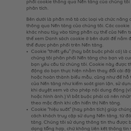
phối cookie thông qua Nền tảng của chúng tô
phân tích.
Bên dưới là phần mô tả các loại và chức năng
thông qua Nền tảng của chúng tôi. Các cookie 
khác nhau tùy vào từng phần cụ thể của Nền t
thể xem Danh sách cookie ở bên dưới để nắm đư
thể được phân phối trên Nền tảng.
Cookie “thiết yếu” (hay bắt buộc phải có) là 
chúng tôi phân phối Nền tảng cho bạn và cu
bạn yêu cầu từ chúng tôi. Cookie này được t
động do bạn thực hiện nhằm thay đổi cài đặ
hoặc hoàn thành biểu mẫu, cũng như để hỗ t
của Nền tảng như kiểm soát gian lận, sử dụ
khi duyệt xem và cho phép nội dung động (ví
hoặc hình ảnh.) Vì bắt buộc phải có nên nhữ
theo mặc định khi cần hiển thị Nền tảng.
Cookie “hiệu suất” (hay phân tích) giúp chúng
cách khách truy cập sử dụng Nền tảng, từ đó
tảng. Chúng tôi sử dụng thông tin thu được 
dạng tổng hợp, chứ không liên kết thông tin