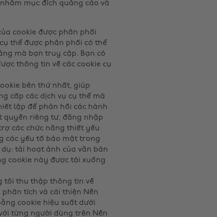
i nhằm mục đích quảng cáo và
 của cookie được phân phối
cụ thể được phân phối có thể
ảng mà bạn truy cập. Bạn có
ợc thông tin về các cookie cụ
cookie bên thứ nhất, giúp
ng cấp các dịch vụ cụ thể mà
hiết lập để phản hồi các hành
t quyền riêng tư, đăng nhập
rợ các chức năng thiết yếu
ng các yếu tố bảo mật trong
 dụ: tải hoạt ảnh của văn bản
ng cookie này được tải xuống
 tôi thu thập thông tin về
 phân tích và cải thiện Nền
bằng cookie hiệu suất dưới
 với từng người dùng trên Nền