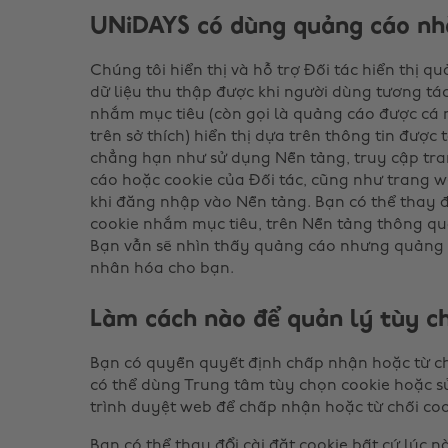
UNiDAYS có dùng quảng cáo nh
Chúng tôi hiển thị và hỗ trợ Đối tác hiển thị
dữ liệu thu thập được khi người dùng tương tá
nhắm mục tiêu (còn gọi là quảng cáo được cá
trên sở thích) hiển thị dựa trên thông tin đượ
chẳng hạn như sử dụng Nền tảng, truy cập tr
cáo hoặc cookie của Đối tác, cũng như trang w
khi đăng nhập vào Nền tảng. Bạn có thể thay 
cookie nhắm mục tiêu, trên Nền tảng thông q
Bạn vẫn sẽ nhìn thấy quảng cáo nhưng quảng 
nhân hóa cho bạn.
Làm cách nào để quản lý tùy c
Bạn có quyền quyết định chấp nhận hoặc từ ch
có thể dùng Trung tâm tùy chọn cookie hoặc sử
trình duyệt web để chấp nhận hoặc từ chối coo
Bạn có thể thay đổi cài đặt cookie bất cứ lúc nà