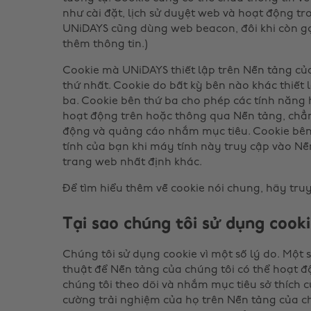
như cài đặt, lịch sử duyệt web và hoạt động tr
UNiDAYS cũng dùng web beacon, đôi khi còn gọi
thêm thông tin.)
Cookie mà UNiDAYS thiết lập trên Nền tảng củ
thứ nhất. Cookie do bất kỳ bên nào khác thiết 
ba. Cookie bên thứ ba cho phép các tính năng
hoạt động trên hoặc thông qua Nền tảng, chẳng
động và quảng cáo nhắm mục tiêu. Cookie bê
tính của bạn khi máy tính này truy cập vào Nề
trang web nhất định khác.
Để tìm hiểu thêm về cookie nói chung, hãy tru
Tại sao chúng tôi sử dụng cooki
Chúng tôi sử dụng cookie vì một số lý do. Một 
thuật để Nền tảng của chúng tôi có thể hoạt đ
chúng tôi theo dõi và nhắm mục tiêu sở thích
cường trải nghiệm của họ trên Nền tảng của c