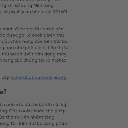
ong khi sử dụng Nền tảng.
 là pixel (xem bên dưới để biết
a mình được gọi là cookie bên
lập được gọi là cookie bên thứ
 hoặc chức năng của bên thứ ba
 hạn như phân tích, tiếp thị tự
n thứ ba có thể nhận dạng máy
n tảng của chúng tôi và một số
y cập
www.allaboutcookies.org
.
e?
số cookie là bắt buộc về mặt kỹ
ộng. Các cookie khác cho phép
 của thành viên nhằm tăng
húng tôi. Bên thứ ba cũng phân