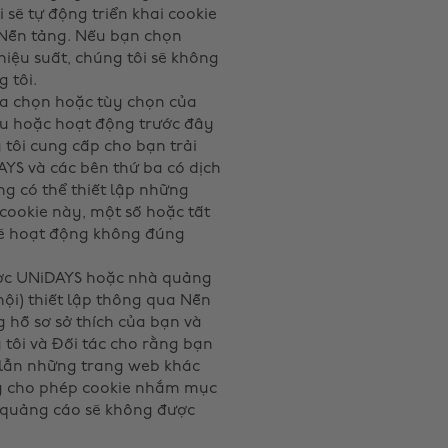
 sẽ tự động triển khai cookie
 Nền tảng. Nếu bạn chọn
iệu suất, chúng tôi sẽ không
 tôi.
ựa chọn hoặc tùy chọn của
ẫu hoặc hoạt động trước đây
tôi cung cấp cho bạn trải
YS và các bên thứ ba có dịch
ng có thể thiết lập những
ookie này, một số hoặc tất
 sẽ hoạt động không đúng
ược UNiDAYS hoặc nhà quảng
ội) thiết lập thông qua Nền
 hồ sơ sở thích của bạn và
tôi và Đối tác cho rằng bạn
 lẫn những trang web khác
ng cho phép cookie nhắm mục
 quảng cáo sẽ không được