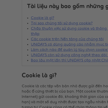
Tài liệu này bao gồm những g
Cookie là gì?
Tại sao chúng tôi sử dụng cookie?
Chấp thuận việc sử dụng cookie và thông 
thập
Các cookie trên Nền tảng của chúng tôi
UNiDAYS có dùng quảng cáo nhắm mục ti
Làm cách nào để quản lý tùy chọn cookie
UNiDAYS còn sử dụng công nghệ theo dõi
Bao lâu một lần thì UNiDAYS cập nhật Chí
Cookie là gì?
Cookie là các tệp văn bản nhỏ được gửi đến ho
hoặc ổ cứng thiết bị của bạn. Một cookie thường
Internet) gửi cookie đó, khoảng thời gian của co
hạn) và một số duy nhất được tạo ngẫu nhiên
tương tự. Cookie cũng có thể chứa thông tin về