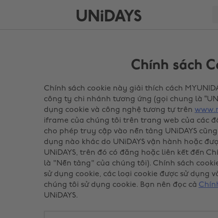
Chính sách C
Chính sách cookie này giải thích cách MYUNIDA
công ty chi nhánh tương ứng (gọi chung là “UNi
dụng cookie và công nghệ tương tự trên
www.
iframe của chúng tôi trên trang web của các đố
cho phép truy cập vào nền tảng UNiDAYS cũng
dụng nào khác do UNiDAYS vận hành hoặc đượ
UNiDAYS, trên đó có đăng hoặc liên kết đến Ch
là "Nền tảng" của chúng tôi). Chính sách cookie
sử dụng cookie, các loại cookie được sử dụng v
chúng tôi sử dụng cookie. Bạn nên đọc cả
Chín
UNiDAYS.