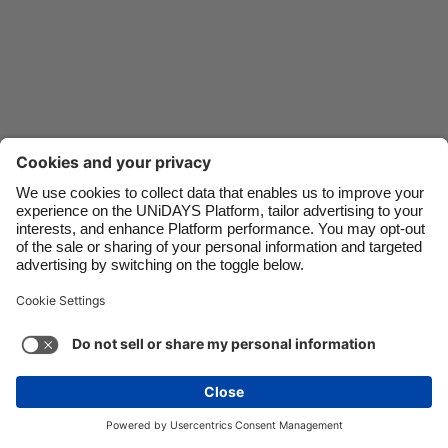
Danmark
Schweiz
Deutschland
Singapore
España
South Korea
France
Suomi
India
Sverige
Indonesia
United Kingdom
Liên hệ
Tập đoàn
Nhấn
Tuyển dụng
Ireland
United States
Italia
Việt Nam
Hỗ trợ
Điều khoản dịch vụ
Chính sách Cookie
Malaysia
ไทย
Cài đặt cookie
Chính sách quyền riêng tư
México
Hỗ trợ tiếp cận
Ad Disclosure
Việt Nam
Xem thêm
Carousel:Next
Bản quyền © UNiDAYS. Bảo lưu mọi quyền.