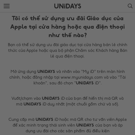
Chuyển
Chuyển
Search
ngay
ngay
đến
xuống
Tôi có thể sử dụng ưu đãi Giáo dục của
nội
chân
dung
trang
Apple tại cửa hàng hoặc qua điện thoại
chính
như thế nào?
Bạn có thể sử dụng ưu đãi giáo dục tại cửa hàng bán lẻ chính
thức của Apple hoặc qua bộ phận Chăm sóc Khách hàng Bán
lẻ qua điện thoại.
Mở ứng dụng
UNiDAYS
và nhấn vào "My iD" trên màn hình
chính, hoặc đăng nhập tại www.myunidays.com và vào "Tài
khoản", sau đó chọn "
UNiDAYS
iD".
Thay đổi khu vực
Vuốt/chạm vào
UNiDAYS
iD của bạn để hiển thị mã QR và
Australia
Nederland
mã
UNiDAYS
iD duy nhất (một chuỗi gồm chữ và số).
Belgique
New Zealand
Cung cấp mã
UNiDAYS
iD hoặc mã QR cho tư vấn viên Apple
Brasil
Norge
để xác minh trạng thái sinh viên
UNiDAYS
của bạn và áp
dụng ưu đãi cho các sản phẩm đủ điều kiện
Canada
Österreich