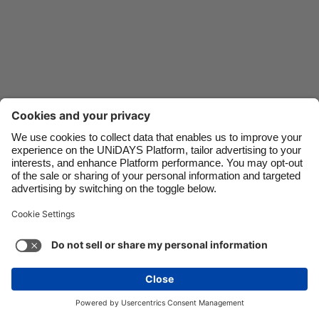
Danmark
Singapore
Deutschland
South Korea
España
Suomi
France
Sverige
India
United Kingdom
Indonesia
United States
Kontakt
Företag
Press
Jobb
Ireland
Việt Nam
Italia
Österreich
Support
Tjänstens villkor
Kakpolicyn
Malaysia
ไทย
Kakinställningar
Sekretesspolicy
Tillgänglighet
México
Friskrivning för reklam
Sverige
Se mer
Carousel:Next
Upphovsrätt © UNiDAYS. Med ensamrätt.