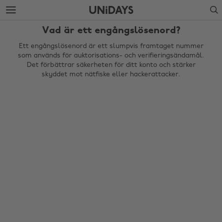
Gå
Gå
Search
vidare
vidare
till
till
Vad är ett engångslösenord?
huvudinnehåll
sidfot
Ett engångslösenord är ett slumpvis framtaget nummer
som används för auktorisations- och verifieringsändamål.
Det förbättrar säkerheten för ditt konto och stärker
skyddet mot nätfiske eller hackerattacker.
Ändra region
Australia
Nederland
Belgique
New Zealand
Brasil
Norge
Canada
Schweiz