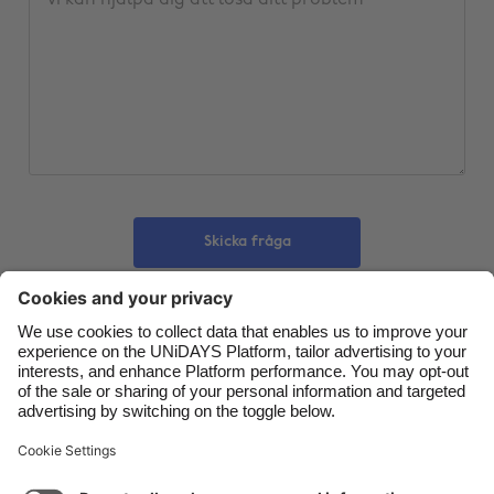
Belgique
New Zealand
Brasil
Norge
Canada
Schweiz
Danmark
Singapore
Deutschland
South Korea
España
Suomi
Skicka fråga
France
Sverige
India
United Kingdom
Indonesia
United States
Kontakt
Företag
Press
Jobb
Ireland
Việt Nam
Italia
Österreich
Support
Tjänstens villkor
Kakpolicyn
Malaysia
ไทย
Kakinställningar
Sekretesspolicy
Tillgänglighet