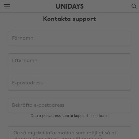
Gå
Gå
Search
vidare
vidare
till
till
Kontakta support
huvudinnehåll
sidfot
Uppgifter
Förnamn
om
supportförfrågan
Efternamn
E-
postadress
Bekräfta
e-
postadress
Den e-postadress som är kopplad till ditt konto
Ändra region
Meddelande
Australia
Nederland