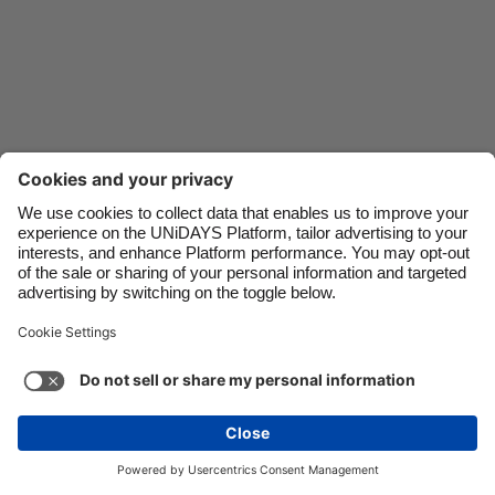
Danmark
Singapore
Deutschland
South Korea
España
Suomi
France
Sverige
India
United Kingdom
Indonesia
United States
Kontakt
Företag
Press
Jobb
Ireland
Việt Nam
Italia
Österreich
Support
Tjänstens villkor
Kakpolicyn
Malaysia
ไทย
Kakinställningar
Sekretesspolicy
Tillgänglighet
México
Friskrivning för reklam
Sverige
Se mer
Carousel:Next
Upphovsrätt © UNiDAYS. Med ensamrätt.