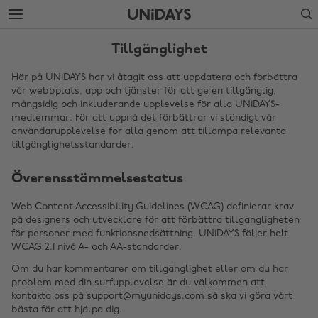
Gå
Gå
Search
vidare
vidare
till
till
huvudinnehåll
sidfot
Tillgänglighet
Här på UNiDAYS har vi åtagit oss att uppdatera och förbättra
vår webbplats, app och tjänster för att ge en tillgänglig,
mångsidig och inkluderande upplevelse för alla UNiDAYS-
medlemmar. För att uppnå det förbättrar vi ständigt vår
användarupplevelse för alla genom att tillämpa relevanta
tillgänglighetsstandarder.
Överensstämmelsestatus
Web Content Accessibility Guidelines (WCAG) definierar krav
Ändra region
på designers och utvecklare för att förbättra tillgängligheten
för personer med funktionsnedsättning. UNiDAYS följer helt
Australia
Nederland
WCAG 2.1 nivå A- och AA-standarder.
Belgique
New Zealand
Om du har kommentarer om tillgänglighet eller om du har
problem med din surfupplevelse är du välkommen att
Brasil
Norge
kontakta oss på support@myunidays.com så ska vi göra vårt
bästa för att hjälpa dig.
Canada
Schweiz