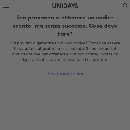
Passa
Passa
Search
direttamente
al
al
footer
Sto provando a ottenere un codice
contenuto
principale
sconto, ma senza successo. Cosa devo
fare?
Hai provato a generare un nuovo codice? Potrebbe essere
la soluzione al problema riscontrato. Se non visualizzi
alcuna opzione per ottenere un nuovo codice, invia i link
degli articoli che stai provando ad acquistare.
Servizio assistenza
Modifica zona
Australia
Nederland
Belgique
New Zealand
Brasil
Norge
Canada
Österreich