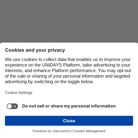
Danmark
Schweiz
Deutschland
Singapore
España
South Korea
France
Suomi
India
Sverige
Indonesia
United Kingdom
Contatti
Aziende
Stampa
Lavora con noi
Ireland
United States
Italia
Việt Nam
Assistenza
Termini di servizio
Informativa sui cookie
Malaysia
ไทย
Impostazioni dei cookie
Informativa sulla Privacy
México
Accessibilità
Trasparenza
Italia
Vedi altro
Carousel:Next
Copyright © UNiDAYS. Tutti i diritti riservati.