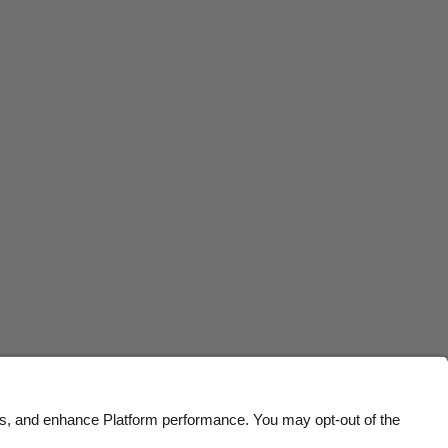
Belgique
New Zealand
Brasil
Norge
Canada
Österreich
Danmark
Schweiz
Deutschland
Singapore
España
South Korea
France
Suomi
India
Sverige
Indonesia
United Kingdom
Ireland
United States
Italia
Việt Nam
Malaysia
ไทย
México