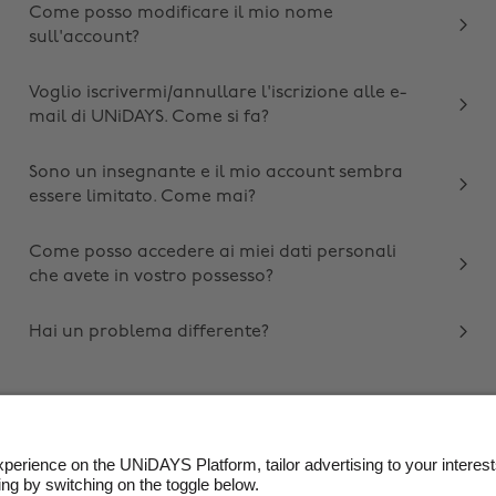
Come posso modificare il mio nome
sull'account?
Voglio iscrivermi/annullare l'iscrizione alle e-
mail di UNiDAYS. Come si fa?
Sono un insegnante e il mio account sembra
essere limitato. Come mai?
Come posso accedere ai miei dati personali
che avete in vostro possesso?
Hai un problema differente?