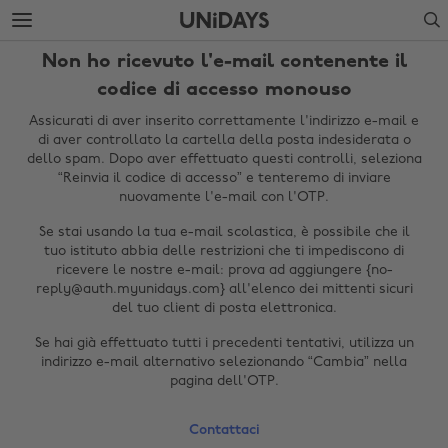
Passa
Passa
Search
direttamente
al
al
footer
Non ho ricevuto l'e-mail contenente il
contenuto
principale
codice di accesso monouso
Assicurati di aver inserito correttamente l'indirizzo e-mail e
di aver controllato la cartella della posta indesiderata o
dello spam. Dopo aver effettuato questi controlli, seleziona
“Reinvia il codice di accesso” e tenteremo di inviare
nuovamente l'e-mail con l'OTP.
Se stai usando la tua e-mail scolastica, è possibile che il
tuo istituto abbia delle restrizioni che ti impediscono di
ricevere le nostre e-mail: prova ad aggiungere {no-
reply@auth.myunidays.com} all'elenco dei mittenti sicuri
Modifica zona
del tuo client di posta elettronica.
Australia
Nederland
Se hai già effettuato tutti i precedenti tentativi, utilizza un
indirizzo e-mail alternativo selezionando “Cambia” nella
Belgique
New Zealand
pagina dell'OTP.
Brasil
Norge
Contattaci
Canada
Österreich