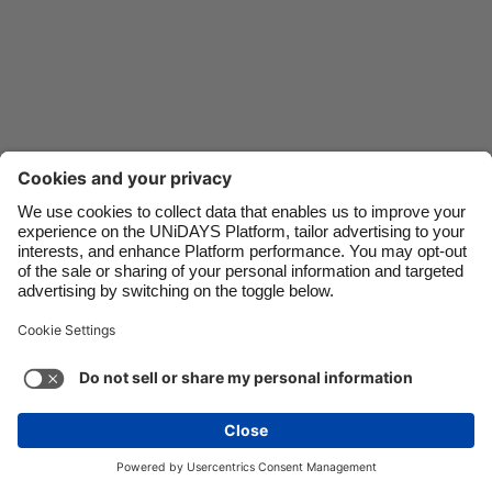
Danmark
Schweiz
Deutschland
Singapore
España
South Korea
France
Suomi
India
Sverige
Indonesia
United Kingdom
Contatti
Aziende
Stampa
Lavora con noi
Ireland
United States
Italia
Việt Nam
Assistenza
Termini di servizio
Informativa sui cookie
Malaysia
ไทย
Impostazioni dei cookie
Informativa sulla Privacy
México
Accessibilità
Trasparenza
Italia
Vedi altro
Carousel:Next
Copyright © UNiDAYS. Tutti i diritti riservati.