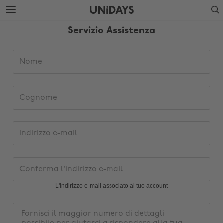
Passa
Passa
Search
direttamente
al
al
footer
Servizio Assistenza
contenuto
principale
Dettagli
Nome
richiesta
assistenza
Cognome
Indirizzo
e-
mail
Conferma
l'indirizzo
e-
L'indirizzo e-mail associato al tuo account
Modifica zona
mail
Messaggio
Australia
Nederland