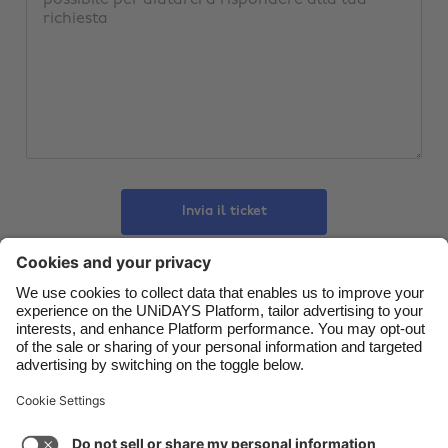
Belgique
New Zealand
Brasil
Norge
Canada
Österreich
Danmark
Schweiz
Deutschland
Singapore
España
South Korea
Invia il ticket
France
Suomi
India
Sverige
Indonesia
United Kingdom
Contatti
Aziende
Stampa
Lavora con noi
Ireland
United States
Italia
Việt Nam
Assistenza
Termini di servizio
Informativa sui cookie
Malaysia
ไทย
Impostazioni dei cookie
Informativa sulla Privacy
México