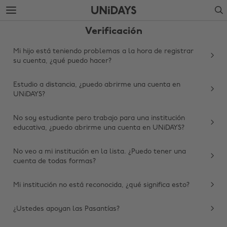
Saltar
Saltar
Search
al
al
contenido
pie
Verificación
principal
de
página
Mi hijo está teniendo problemas a la hora de registrar
su cuenta, ¿qué puedo hacer?
Estudio a distancia, ¿puedo abrirme una cuenta en
UNiDAYS?
No soy estudiante pero trabajo para una institución
educativa, ¿puedo abrirme una cuenta en UNiDAYS?
No veo a mi institución en la lista. ¿Puedo tener una
cuenta de todas formas?
Mi institución no está reconocida, ¿qué significa esto?
¿Ustedes apoyan las Pasantías?