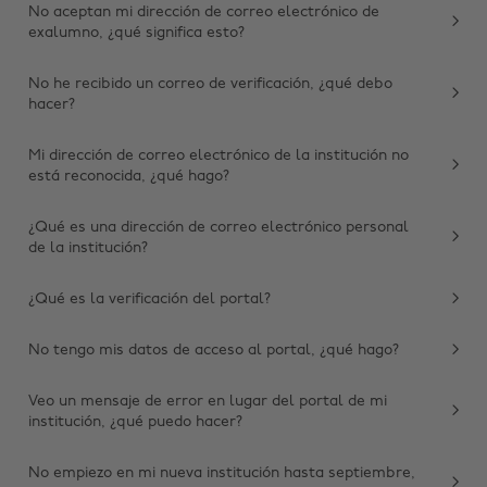
No aceptan mi dirección de correo electrónico de
exalumno, ¿qué significa esto?
No he recibido un correo de verificación, ¿qué debo
hacer?
Mi dirección de correo electrónico de la institución no
está reconocida, ¿qué hago?
¿Qué es una dirección de correo electrónico personal
de la institución?
Cambiar región
¿Qué es la verificación del portal?
Australia
Nederland
Belgique
New Zealand
No tengo mis datos de acceso al portal, ¿qué hago?
Brasil
Norge
Veo un mensaje de error en lugar del portal de mi
Canada
Österreich
institución, ¿qué puedo hacer?
Danmark
Schweiz
No empiezo en mi nueva institución hasta septiembre,